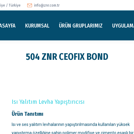
ye / Türkiye
info@znr.com.tr
ASAYFA
KURUMSAL
ÜRÜN GRUPLARIMIZ
UYGULAM
504 ZNR CEOFIX BOND
Isı Yalıtım Levha Yapıştırıcısı
Ürün Tanıtımı
Isı ve ses yalıtım levhalarının yapıştırılmasında kullanılan yüksek
yapıştırma özelliğine sahip polimer modifiye ve çimento esaslı bir