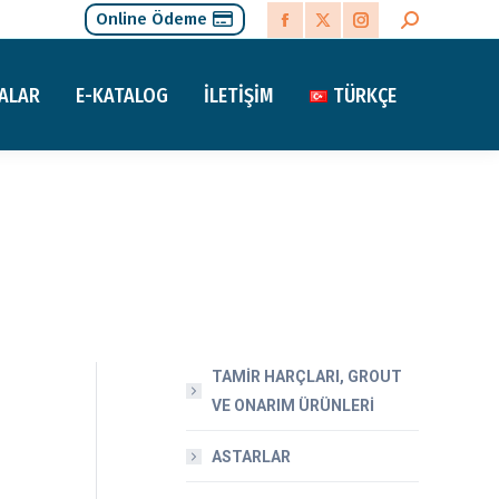
Online Ödeme
Search:
Facebook
X
Instagram
page
page
page
ALAR
E-KATALOG
İLETIŞIM
TÜRKÇE
opens
opens
opens
in
in
in
new
new
new
window
window
window
TAMİR HARÇLARI, GROUT
VE ONARIM ÜRÜNLERİ
ASTARLAR