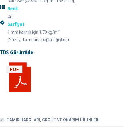
30kg Set (A: Sıvı 10 kg - B : Toz 20 kg)
Renk
Gri
Sarfiyat
1 mm kalınlık için 1,70 kg/m²
(Yüzey durumuna bağlı değişken)
TDS Görüntüle
TAMİR HARÇLARI, GROUT VE ONARIM ÜRÜNLERİ