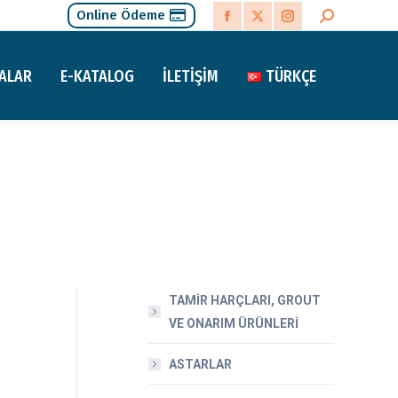
Online Ödeme
Search:
Facebook
X
Instagram
page
page
page
ALAR
E-KATALOG
İLETIŞIM
TÜRKÇE
opens
opens
opens
in
in
in
new
new
new
window
window
window
TAMİR HARÇLARI, GROUT
VE ONARIM ÜRÜNLERİ
ASTARLAR