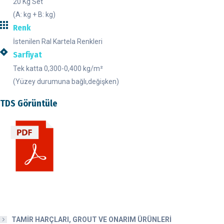
20 Kg Set
(A: kg + B: kg)
Renk
İstenilen Ral Kartela Renkleri
Sarfiyat
Tek katta 0,300-0,400 kg/m²
(Yüzey durumuna bağlı,değişken)
TDS Görüntüle
TAMİR HARÇLARI, GROUT VE ONARIM ÜRÜNLERİ