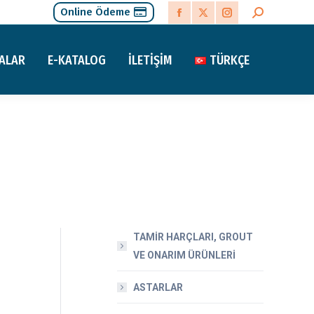
Online Ödeme
Search:
Facebook
X
Instagram
page
page
page
ALAR
E-KATALOG
İLETIŞIM
TÜRKÇE
opens
opens
opens
in
in
in
new
new
new
window
window
window
TAMİR HARÇLARI, GROUT
VE ONARIM ÜRÜNLERİ
ASTARLAR