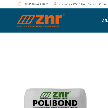
+90 (530) 493 30 01
Osmaniye OSB 1 Nolu Sk. No:5 Osmani
AN