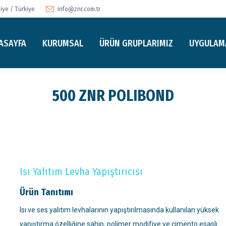
ye / Türkiye
info@znr.com.tr
ASAYFA
KURUMSAL
ÜRÜN GRUPLARIMIZ
UYGULAM
500 ZNR POLIBOND
Isı Yalıtım Levha Yapıştırıcısı
Ürün Tanıtımı
Isı ve ses yalıtım levhalarının yapıştırılmasında kullanılan yüksek
yapıştırma özelliğine sahip, polimer modifiye ve çimento esaslı