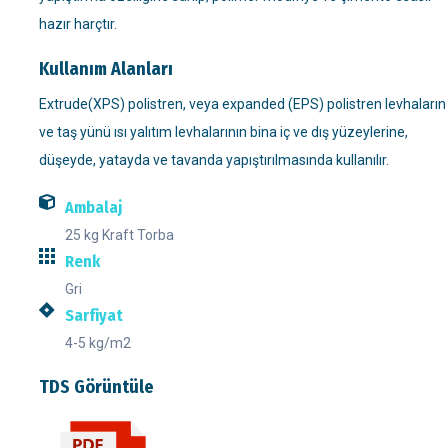
hazır harçtır.
Kullanım Alanları
Extrude(XPS) polistren, veya expanded (EPS) polistren levhaların
ve taş yünü ısı yalıtım levhalarının bina iç ve dış yüzeylerine,
düşeyde, yatayda ve tavanda yapıştırılmasında kullanılır.
Ambalaj
25 kg Kraft Torba
Renk
Gri
Sarfiyat
4-5 kg/m2
TDS Görüntüle